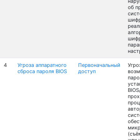
нару
об п
сист
шифр
реал
алго
шифр
пара
наст
4
Угроза аппаратного
Первоначальный
Угро
сброса пароля BIOS
доступ
возм
паро
уста
BIOS
про
про
авто
сист
обес
микр
(съё