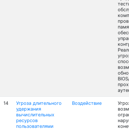
тест
обсл
комп
пров
памя
обес
упра
конт
Реал
угро
спос
воз
обно
BIOS
про
ауте
14
Угроза длительного
Воздействие
Угро
удержания
воз
вычислительных
огра
ресурсов
нару
пользователями
коне