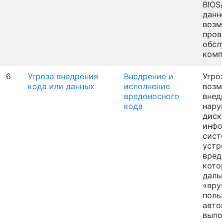
BIOS
данн
возм
пров
обсл
ком
6
Угроза внедрения
Внедрение и
Угро
кода или данных
исполнение
воз
вредоносного
внед
кода
нару
дис
инф
сист
устр
вред
кото
даль
«вру
поль
авто
выпо