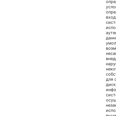
опре
усло
опре
вход
сист
испо
ауте
данн
умол
воз
неса
внед
нару
неко
собс
для 
дис
инф
сист
осущ
неза
испо
вычи