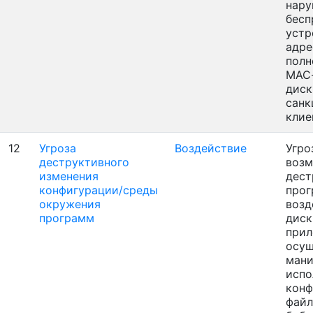
нару
бесп
устр
адре
полн
МАС
диск
санк
клие
12
Угроза
Воздействие
Угро
деструктивного
воз
изменения
дест
конфигурации/среды
прог
окружения
возд
программ
диск
прил
осущ
мани
испо
кон
файл