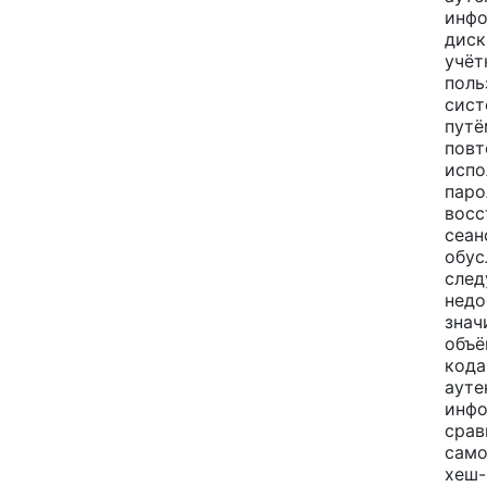
инф
диск
учёт
поль
сист
путё
повт
испо
паро
восс
сеан
обус
сле
недо
знач
объё
кода
ауте
инфо
срав
само
хеш-