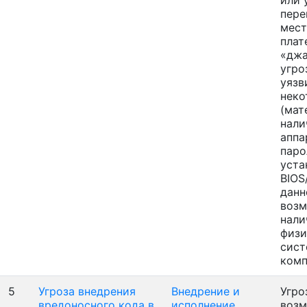
или 
пере
мест
плат
«джа
угро
уязв
неко
(мат
нали
аппа
паро
уста
BIOS
данн
возм
нали
физи
сист
ком
5
Угроза внедрения
Внедрение и
Угро
вредоносного кода в
исполнение
воз