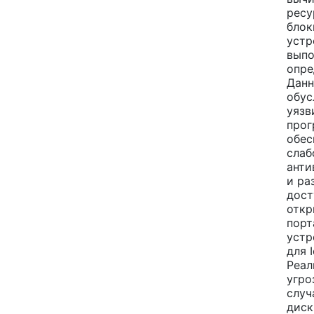
ресу
блок
устр
выпо
опре
Данн
обус
уязв
прог
обес
слаб
анти
и ра
дост
откр
порт
устр
для 
Реал
угро
случ
диск