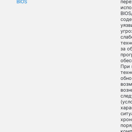
BIOS
пере
испо
BIOS
сод
уязв
угро
слаб
техн
за о
прог
обес
При 
техн
обно
воз
возн
след
(усл
хар
ситу
хрон
поря
ком