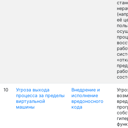
стан
нера
(нап
её ц
поль
осущ
проц
восс
рабо
сист
«отк
пре
рабо
сос
10
Угроза выхода
Внедрение и
Угро
процесса за пределы
исполнение
возм
виртуальной
вредоносного
вред
машины
кода
про
собс
гипе
функ