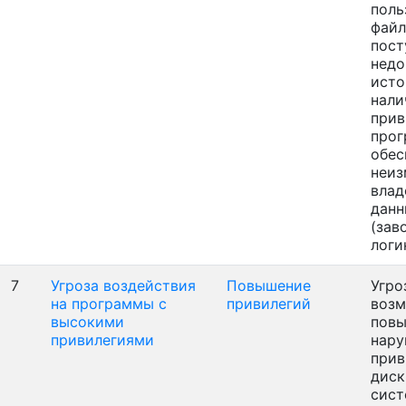
поль
файл
пост
недо
исто
нали
прив
прог
обес
неиз
влад
данн
(зав
логи
7
Угроза воздействия
Повышение
Угро
на программы с
привилегий
воз
высокими
пов
привилегиями
нару
прив
диск
сист