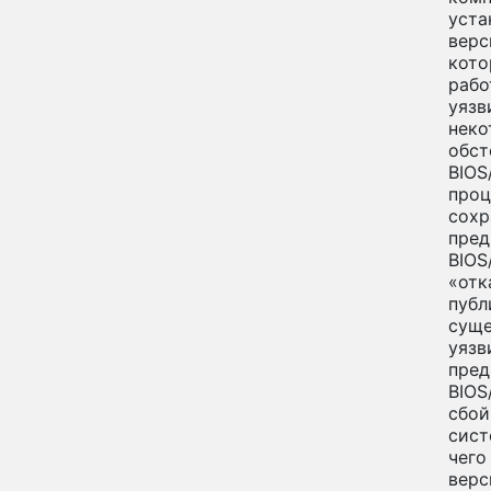
уста
верс
кото
рабо
уязв
неко
обст
BIOS
проц
сохр
пре
BIOS
«отк
публ
суще
уязв
пред
BIOS
сбой
сист
чего
верс