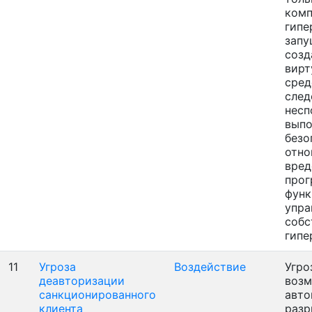
ком
гипе
запу
созд
вирт
сред
след
несп
выпо
безо
отн
вред
прог
фун
упра
собс
гипе
11
Угроза
Воздействие
Угро
деавторизации
воз
санкционированного
авто
клиента
разр