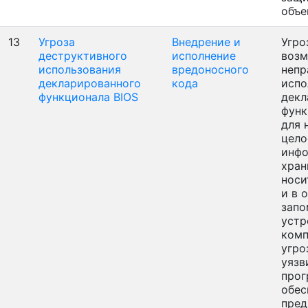
объе
13
Угроза
Внедрение и
Угро
деструктивного
исполнение
воз
использования
вредоносного
непр
декларированного
кода
испо
функционала BIOS
декл
функ
для 
цело
инфо
хран
носи
и в 
зап
устр
комп
угро
уязв
прог
обес
пред