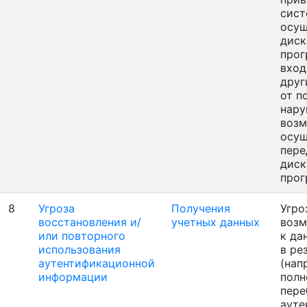
сист
осущ
диск
прог
вход
друг
от п
нару
воз
осущ
пере
диск
про
8
Угроза
Получения
Угро
восстановления и/
учетных данных
возм
или повторного
к да
использования
в ре
аутентификационной
(нап
информации
полн
пере
ауте