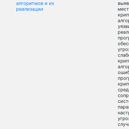
алгоритмов и их
выяв
реализации
мест
крип
алго
уязв
реал
про
обес
угро
слаб
крип
алго
ошиб
прог
крип
сред
сопр
сист
пара
наст
угро
случ