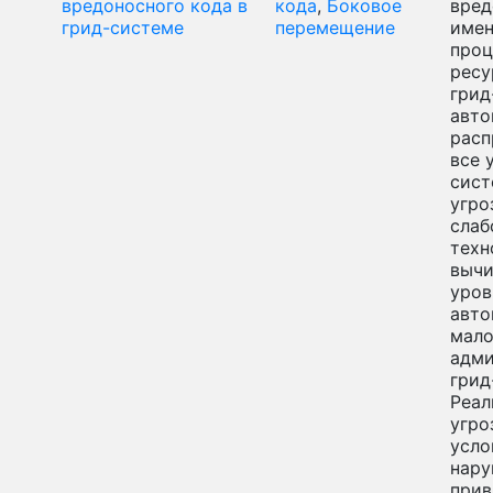
вредоносного кода в
кода
,
Боковое
вред
грид-системе
перемещение
имен
проц
ресу
грид
авто
расп
все 
сист
угро
слаб
техн
вычи
уров
авто
мал
адм
грид
Реал
угро
усло
нару
прив