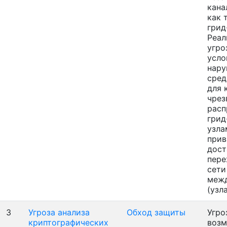
кана
как 
грид
Реал
угро
усло
нару
сред
для 
чрез
расп
грид
узла
прив
дост
пере
сети
межд
(узл
3
Угроза анализа
Обход защиты
Угро
криптографических
воз