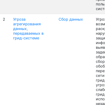
поль
сис
2
Угроза
Сбор данных
Угро
агрегирования
воз
данных,
раск
передаваемых в
нару
грид-системе
защ
инфо
выяв
заде
обра
сбор
обоб
пере
сети
грид
угро
слаб
грид
испо
нез