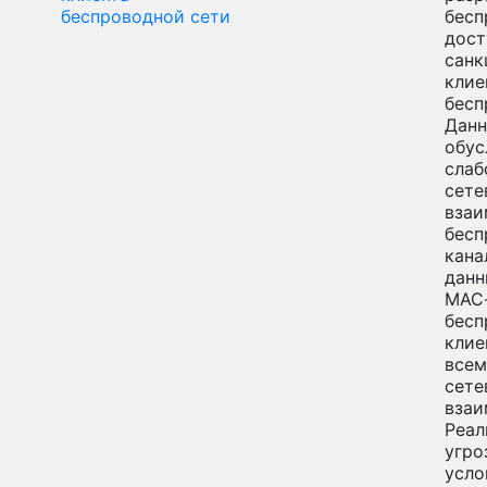
беспроводной сети
бесп
дост
санк
клие
бесп
Данн
обус
слаб
сете
взаи
бес
кана
данн
МАС
бесп
клие
всем
сете
взаи
Реал
угро
усло