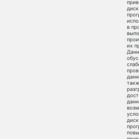
прив
диск
прог
испо
в пр
выпо
прои
их п
Данн
обус
слаб
пров
данн
такж
разг
дост
данн
возм
усло
диск
про
пов
прив