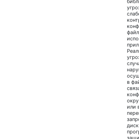
библ
угро
слаб
конт
конф
файл
испо
прил
Реал
угро
случ
нару
осущ
в фа
связ
конф
окру
или 
пере
запр
диск
прог
защ