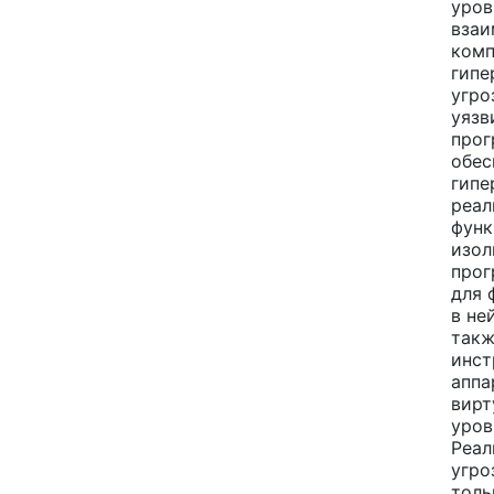
уров
взаи
ком
гипе
угро
уязв
прог
обес
гипе
реал
фун
изол
прог
для 
в не
такж
инст
аппа
вирт
уров
Реал
угро
толь