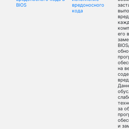
BIOS
вредоносного
заст
кода
выпо
вред
кажд
комп
его 
зам
BIOS
обно
прог
обес
на в
сод
вред
Данн
обус
слаб
техн
за о
прог
обес
и за