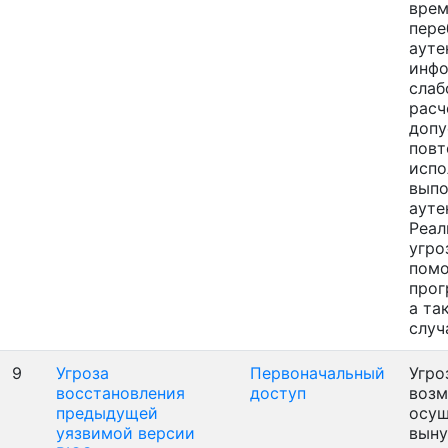
врем
пере
ауте
инфо
слаб
расч
допу
повт
испо
выпо
ауте
Реал
угро
пом
прог
а та
случ
9
Угроза
Первоначальный
Угро
восстановления
доступ
воз
предыдущей
осущ
уязвимой версии
выну