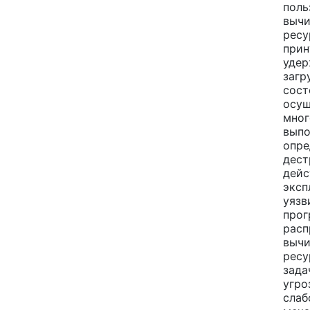
поль
вычи
ресу
прин
удер
загр
сост
осущ
мног
выпо
опре
дест
дейс
эксп
уязв
прог
рас
вычи
ресу
зада
угро
слаб