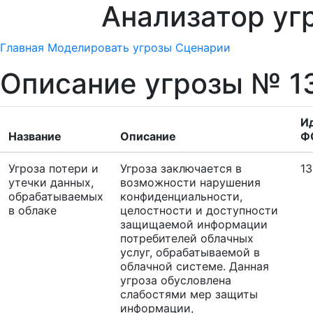
Анализатор уг
Главная
Моделировать угрозы
Сценарии
Описание угрозы № 1
И
Название
Описание
Ф
Угроза потери и
Угроза заключается в
13
утечки данных,
возможности нарушения
обрабатываемых
конфиденциальности,
в облаке
целостности и доступности
защищаемой информации
потребителей облачных
услуг, обрабатываемой в
облачной системе. Данная
угроза обусловлена
слабостями мер защиты
информации,