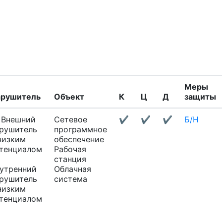
Меры
арушитель
Объект
К
Ц
Д
защиты
Внешний
Сетевое
✔
✔
✔
Б/Н
рушитель
программное
низким
обеспечение
тенциалом
Рабочая
станция
утренний
Облачная
рушитель
система
низким
тенциалом