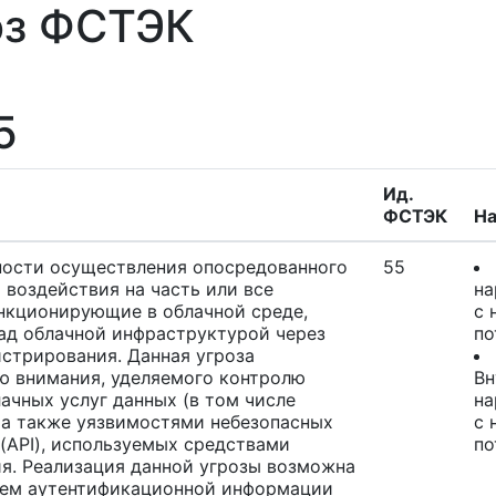
оз ФСТЭК
5
Ид.
ФСТЭК
Н
ности осуществления опосредованного
55
воздействия на часть или все
на
нкционирующие в облачной среде,
с 
над облачной инфраструктурой через
по
стрирования. Данная угроза
ю внимания, уделяемого контролю
Вн
ачных услуг данных (в том числе
на
 а также уязвимостями небезопасных
с 
(API), используемых средствами
по
я. Реализация данной угрозы возможна
лем аутентификационной информации