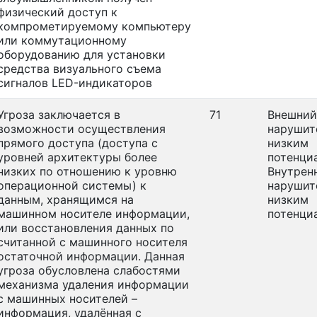
физический доступ к
компрометируемому компьютеру
или коммутационному
оборудованию для установки
средства визуального съема
сигналов LED-индикаторов
Угроза заключается в
71
Внешний
возможности осуществления
нарушит
прямого доступа (доступа с
низким
уровней архитектуры более
потенци
низких по отношению к уровню
Внутрен
операционной системы) к
нарушит
данным, хранящимся на
низким
машинном носителе информации,
потенци
или восстановления данных по
считанной с машинного носителя
остаточной информации. Данная
угроза обусловлена слабостями
механизма удаления информации
с машинных носителей –
информация, удалённая с