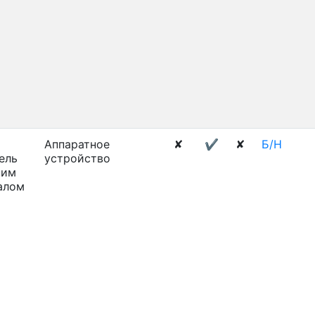
Аппаратное
✘
✔
✘
Б/Н
ель
устройство
ним
алом