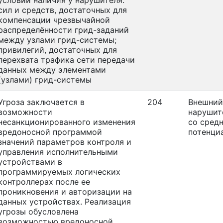
условии наличия у нарушителя:
сил и средств, достаточных для
компенсации чрезвычайной
распределённости грид-заданий
между узлами грид-системы;
привилегий, достаточных для
перехвата трафика сети передачи
данных между элементами
(узлами) грид-системы
Угроза заключается в
204
Внешний
возможности
нарушит
несанкционированного изменения
со сред
вредоносной программой
потенци
значений параметров контроля и
управления исполнительными
устройствами в
программируемых логических
контроллерах после ее
проникновения и авторизации на
данных устройствах. Реализация
угрозы обусловлена
возможностью вредоносной