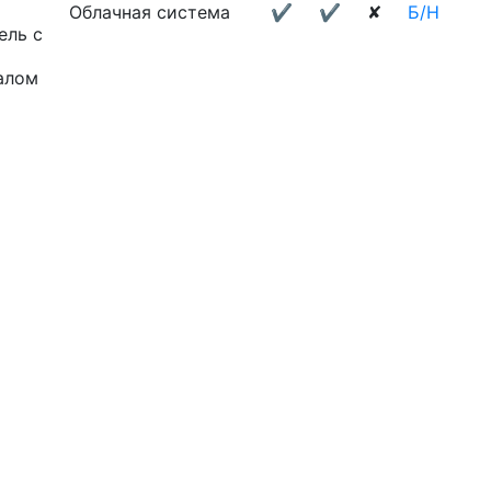
Облачная система
✔
✔
✘
Б/Н
ель с
алом