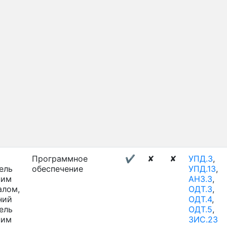
Программное
✔
✘
✘
УПД.3
,
ель
обеспечение
УПД.13
,
ним
АНЗ.3
,
алом,
ОДТ.3
,
ний
ОДТ.4
,
ель
ОДТ.5
,
ним
ЗИС.23