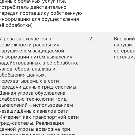
данных облачных услуг (т.е.
потребитель действительно
передал поставщику собственную
информацию для осуществления
её обработки)
Угроза заключается в
2
Внешний
возможности раскрытия
нарушит
нарушителем защищаемой
со сред
информации путём выявления
потенци
задействованных в её обработке
узлов, сбора, анализа и
обобщения данных,
перехватываемых в сети
передачи данных грид-системы.
Данная угроза обусловлена
слабостью технологии грид-
вычислений – использованием
незащищённых каналов сети
Интернет как транспортной сети
грид-системы. Реализация
данной угрозы возможна при