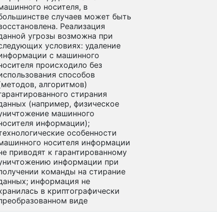
машинного носителя, в
большинстве случаев может быть
восстановлена. Реализация
данной угрозы возможна при
следующих условиях: удаление
информации с машинного
носителя происходило без
использования способов
(методов, алгоритмов)
гарантированного стирания
данных (например, физическое
уничтожение машинного
носителя информации);
технологические особенности
машинного носителя информации
не приводят к гарантированному
уничтожению информации при
получении команды на стирание
данных; информация не
хранилась в криптографически
преобразованном виде