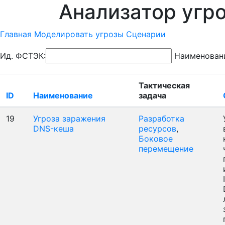
Анализатор угр
Главная
Моделировать угрозы
Сценарии
Ид. ФСТЭК:
Наименован
Тактическая
ID
Наименование
задача
19
Угроза заражения
Разработка
DNS-кеша
ресурсов
,
Боковое
перемещение