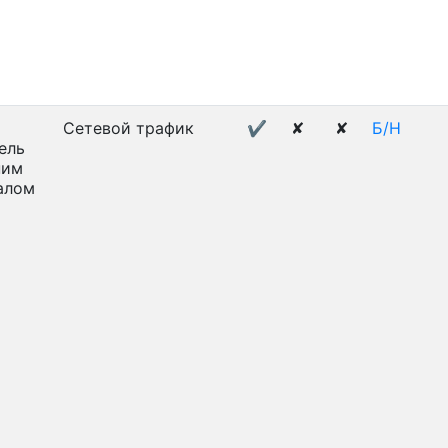
Сетевой трафик
✔
✘
✘
Б/Н
ель
ним
алом