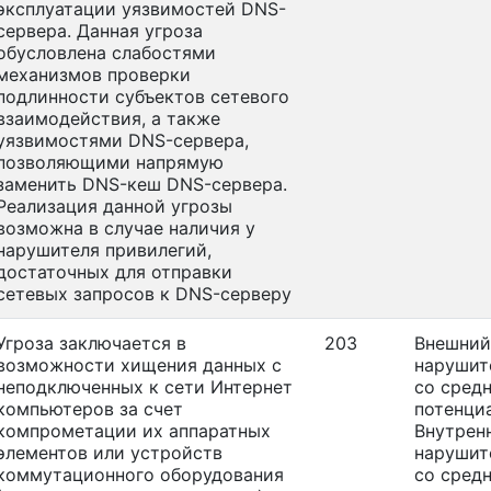
эксплуатации уязвимостей DNS-
сервера. Данная угроза
обусловлена слабостями
механизмов проверки
подлинности субъектов сетевого
взаимодействия, а также
уязвимостями DNS-сервера,
позволяющими напрямую
заменить DNS-кеш DNS-сервера.
Реализация данной угрозы
возможна в случае наличия у
нарушителя привилегий,
достаточных для отправки
сетевых запросов к DNS-серверу
Угроза заключается в
203
Внешний
возможности хищения данных с
нарушит
неподключенных к сети Интернет
со сред
компьютеров за счет
потенци
компрометации их аппаратных
Внутрен
элементов или устройств
нарушит
коммутационного оборудования
со сред