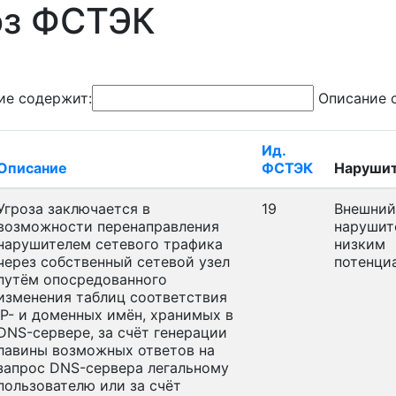
оз ФСТЭК
ие содержит:
Описание 
Ид.
Описание
ФСТЭК
Наруши
Угроза заключается в
19
Внешний
возможности перенаправления
нарушит
нарушителем сетевого трафика
низким
через собственный сетевой узел
потенци
путём опосредованного
изменения таблиц соответствия
IP- и доменных имён, хранимых в
DNS-сервере, за счёт генерации
лавины возможных ответов на
запрос DNS-сервера легальному
пользователю или за счёт