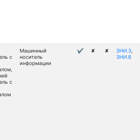
Машинный
✔
✘
✘
ЗНИ.3
,
ель с
носитель
ЗНИ.8
информации
алом,
ний
ель с
алом