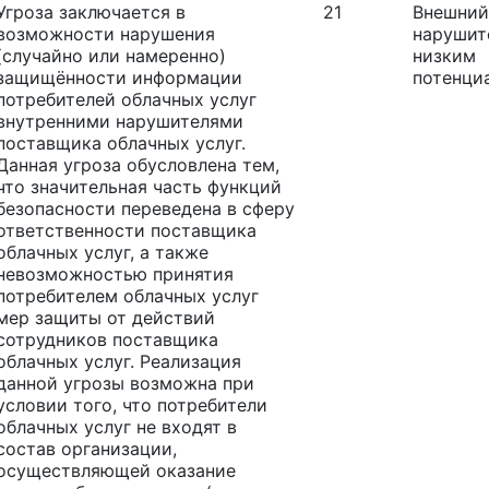
Угроза заключается в
21
Внешний
возможности нарушения
нарушит
(случайно или намеренно)
низким
защищённости информации
потенци
потребителей облачных услуг
внутренними нарушителями
поставщика облачных услуг.
Данная угроза обусловлена тем,
что значительная часть функций
безопасности переведена в сферу
ответственности поставщика
облачных услуг, а также
невозможностью принятия
потребителем облачных услуг
мер защиты от действий
сотрудников поставщика
облачных услуг. Реализация
данной угрозы возможна при
условии того, что потребители
облачных услуг не входят в
состав организации,
осуществляющей оказание