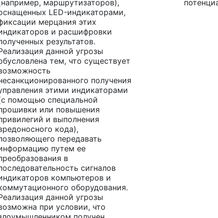
(например, маршрутизаторов),
потенци
оснащенных LED-индикаторами,
фиксации мерцания этих
индикаторов и расшифровки
полученных результатов.
Реализация данной угрозы
обусловлена тем, что существует
возможность
несанкционированного получения
управления этими индикаторами
(с помощью специальной
прошивки или повышения
привилегий и выполнения
вредоносного кода),
позволяющего передавать
информацию путем ее
преобразования в
последовательность сигналов
индикаторов компьютеров и
коммутационного оборудования.
Реализация данной угрозы
возможна при условии, что
злоумышленником получен